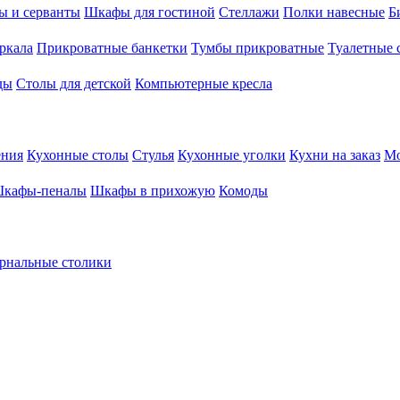
ы и серванты
Шкафы для гостиной
Стеллажи
Полки навесные
Б
ркала
Прикроватные банкетки
Тумбы прикроватные
Туалетные 
ды
Столы для детской
Компьютерные кресла
ения
Кухонные столы
Стулья
Кухонные уголки
Кухни на заказ
Мо
кафы-пеналы
Шкафы в прихожую
Комоды
рнальные столики