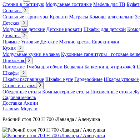
Стенки в гостиную
Модульные гостиные
Мебель для ТВ
Буфет
Спальня
Спальные гарнитуры
Кровати
Матрасы
Комоды для спальни
Зе
Детская
Модульные детские
Детские кровати
Шкафы для детской
Комо
Диваны
Прямые
Угловые
Детские
Мягкие кресла
Еврокнижки
Кухня
Модульные кухни на заказ
Кухонные гарнитуры - готовые реш
Прихожая
Прихожие
Тумбы для обуви
Вешалки
Банкетки для прихожей
Ш
Шкафы
Шкафы распашные
Шкафы-купе
Гардеробные
Шкафы угловые
Столы и стулья
Обеденные столы
Компьютерные столы
Письменные столы
Жу
Садовая мебель
Доставка
Акции
Главная
Модули
Рабочий стол 700 Н 700 /Лаванда / Аленушка