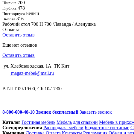
700
Ширина
478
Глубина
Белый
Цвет корпуса
816
Высота
Рабочий стол 700 Н 700 /Лаванда / Аленушка
Отзывы
Оставить отзыв
Еще нет отзывов
Оставить отзыв
ул. Хлебозаводская, 1А, ТК Кит
magaz-mebel@mail.ru
ВТ-ПТ 09-19:00, СБ 10-17:00
8-800-600-48-10 Звонок бесплатный
Заказать звонок
Каталог
Гостиная мебель
Мебель для спальни
Мебель в прихо
Спец­предложения
Распродажа мебели
Бюджетные гостиные
С
Компания
Доставка
Оплата
Контакты
Рекламация
Обмен и воз