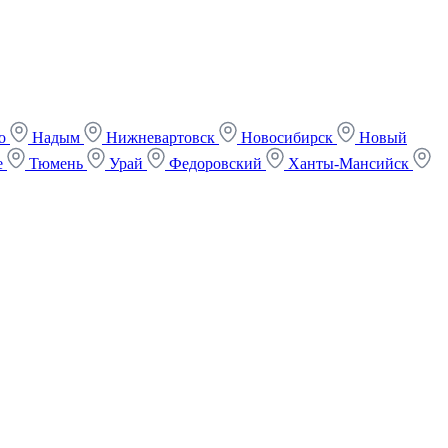
ко
Надым
Нижневартовск
Новосибирск
Новый
е
Тюмень
Урай
Федоровский
Ханты-Мансийск