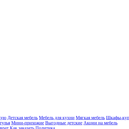
жую
Детская мебель
Мебель для кухни
Мягкая мебель
Шкафы-ку
тулья
Мини-прихожие
Выгодные детские
Акции на мебель
врат
Как заказать
Политика