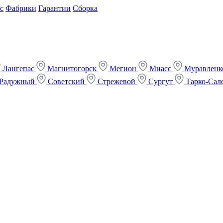
с
Фабрики
Гарантии
Сборка
Лангепас
Магнитогорск
Мегион
Миасс
Муравлен
Радужный
Советский
Стрежевой
Сургут
Тарко-Сал