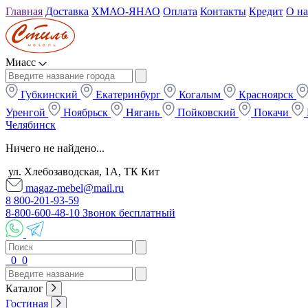
Главная
Доставка
ХМАО-ЯНАО
Оплата
Контакты
Кредит
О на
Миасс
Губкинский
Екатеринбург
Когалым
Красноярск
Уренгой
Ноябрьск
Нягань
Пойковский
Покачи
Челябинск
Ничего не найдено...
ул. Хлебозаводская, 1А, ТК Кит
magaz-mebel@mail.ru
8 800-201-93-59
8-800-600-48-10 Звонок бесплатный
0
0
Каталог
Гостиная