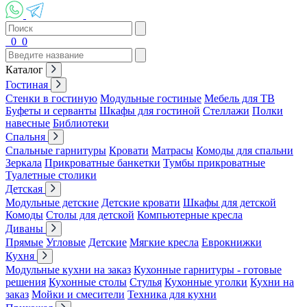
0
0
Каталог
Гостиная
Стенки в гостиную
Модульные гостиные
Мебель для ТВ
Буфеты и серванты
Шкафы для гостиной
Стеллажи
Полки
навесные
Библиотеки
Спальня
Спальные гарнитуры
Кровати
Матрасы
Комоды для спальни
Зеркала
Прикроватные банкетки
Тумбы прикроватные
Туалетные столики
Детская
Модульные детские
Детские кровати
Шкафы для детской
Комоды
Столы для детской
Компьютерные кресла
Диваны
Прямые
Угловые
Детские
Мягкие кресла
Еврокнижки
Кухня
Модульные кухни на заказ
Кухонные гарнитуры - готовые
решения
Кухонные столы
Стулья
Кухонные уголки
Кухни на
заказ
Мойки и смесители
Техника для кухни