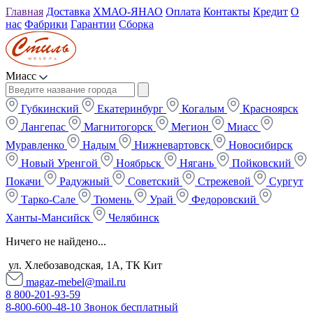
Главная
Доставка
ХМАО-ЯНАО
Оплата
Контакты
Кредит
О
нас
Фабрики
Гарантии
Сборка
Миасс
Губкинский
Екатеринбург
Когалым
Красноярск
Лангепас
Магнитогорск
Мегион
Миасс
Муравленко
Надым
Нижневартовск
Новосибирск
Новый Уренгой
Ноябрьск
Нягань
Пойковский
Покачи
Радужный
Советский
Стрежевой
Сургут
Тарко-Сале
Тюмень
Урай
Федоровский
Ханты-Мансийск
Челябинск
Ничего не найдено...
ул. Хлебозаводская, 1А, ТК Кит
magaz-mebel@mail.ru
8 800-201-93-59
8-800-600-48-10 Звонок бесплатный