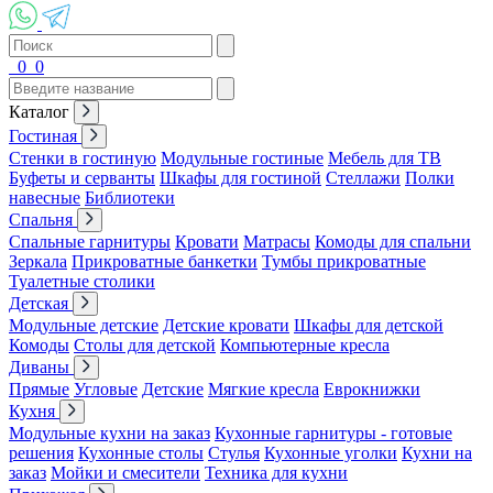
0
0
Каталог
Гостиная
Стенки в гостиную
Модульные гостиные
Мебель для ТВ
Буфеты и серванты
Шкафы для гостиной
Стеллажи
Полки
навесные
Библиотеки
Спальня
Спальные гарнитуры
Кровати
Матрасы
Комоды для спальни
Зеркала
Прикроватные банкетки
Тумбы прикроватные
Туалетные столики
Детская
Модульные детские
Детские кровати
Шкафы для детской
Комоды
Столы для детской
Компьютерные кресла
Диваны
Прямые
Угловые
Детские
Мягкие кресла
Еврокнижки
Кухня
Модульные кухни на заказ
Кухонные гарнитуры - готовые
решения
Кухонные столы
Стулья
Кухонные уголки
Кухни на
заказ
Мойки и смесители
Техника для кухни