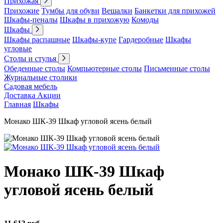
Прихожая
Прихожие
Тумбы для обуви
Вешалки
Банкетки для прихожей
Шкафы-пеналы
Шкафы в прихожую
Комоды
Шкафы
Шкафы распашные
Шкафы-купе
Гардеробные
Шкафы
угловые
Столы и стулья
Обеденные столы
Компьютерные столы
Письменные столы
Журнальные столики
Садовая мебель
Доставка
Акции
Главная
Шкафы
Монако ШК-39 Шкаф угловой ясень белый
Монако ШК-39 Шкаф
угловой ясень белый