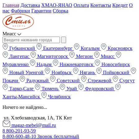
Главная
Доставка
ХМАО-ЯНАО
Оплата
Контакты
Кредит
О
нас
Фабрики
Гарантии
Сборка
Миасс
Губкинский
Екатеринбург
Когалым
Красноярск
Лангепас
Магнитогорск
Мегион
Миасс
Муравленко
Надым
Нижневартовск
Новосибирск
Новый Уренгой
Ноябрьск
Нягань
Пойковский
Покачи
Радужный
Советский
Стрежевой
Сургут
Тарко-Сале
Тюмень
Урай
Федоровский
Ханты-Мансийск
Челябинск
Ничего не найдено...
ул. Хлебозаводская, 1А, ТК Кит
magaz-mebel@mail.ru
8 800-201-93-59
8-800-600-48-10 Звонок бесплатный