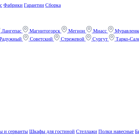
с
Фабрики
Гарантии
Сборка
Лангепас
Магнитогорск
Мегион
Миасс
Муравлен
Радужный
Советский
Стрежевой
Сургут
Тарко-Сал
ы и серванты
Шкафы для гостиной
Стеллажи
Полки навесные
Б