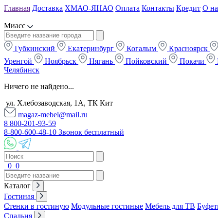
Главная
Доставка
ХМАО-ЯНАО
Оплата
Контакты
Кредит
О на
Миасс
Губкинский
Екатеринбург
Когалым
Красноярск
Уренгой
Ноябрьск
Нягань
Пойковский
Покачи
Челябинск
Ничего не найдено...
ул. Хлебозаводская, 1А, ТК Кит
magaz-mebel@mail.ru
8 800-201-93-59
8-800-600-48-10 Звонок бесплатный
0
0
Каталог
Гостиная
Стенки в гостиную
Модульные гостиные
Мебель для ТВ
Буфет
Спальня