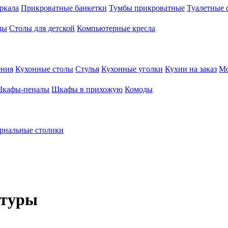
ркала
Прикроватные банкетки
Тумбы прикроватные
Туалетные 
ды
Столы для детской
Компьютерные кресла
ения
Кухонные столы
Стулья
Кухонные уголки
Кухни на заказ
Мо
кафы-пеналы
Шкафы в прихожую
Комоды
рнальные столики
итуры