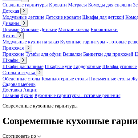
Спальные гарнитуры
Кровати
Матрасы
Комоды для спальни
Зе
Детская
Модульные детские
Детские кровати
Шкафы для детской
Комо
Диваны
Прямые
Угловые
Детские
Мягкие кресла
Еврокнижки
Кухня
Модульные кухни на заказ
Кухонные гарнитуры - готовые реш
Прихожая
Прихожие
Тумбы для обуви
Вешалки
Банкетки для прихожей
Ш
Шкафы
Шкафы распашные
Шкафы-купе
Гардеробные
Шкафы угловые
Столы и стулья
Обеденные столы
Компьютерные столы
Письменные столы
Жу
Садовая мебель
Доставка
Акции
Главная
Кухня
Кухонные гарнитуры - готовые решения
Современные кухонные гарнитуры
Современные кухонные гарн
Сортировать по